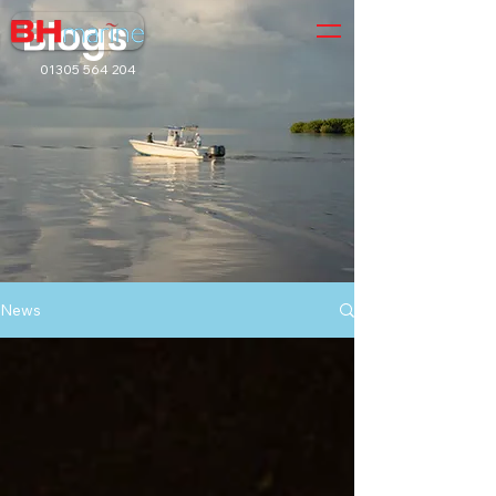
Blogs
01305 564 204
News