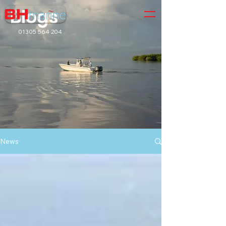
Blogs
01305 564 204
News